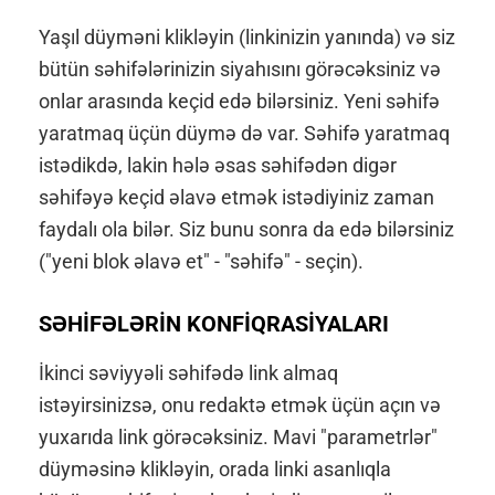
Yaşıl düyməni klikləyin (linkinizin yanında) və siz
bütün səhifələrinizin siyahısını görəcəksiniz və
onlar arasında keçid edə bilərsiniz. Yeni səhifə
yaratmaq üçün düymə də var. Səhifə yaratmaq
istədikdə, lakin hələ əsas səhifədən digər
səhifəyə keçid əlavə etmək istədiyiniz zaman
faydalı ola bilər. Siz bunu sonra da edə bilərsiniz
("yeni blok əlavə et" - "səhifə" - seçin).
SƏHİFƏLƏRİN KONFİQRASİYALARI
İkinci səviyyəli səhifədə link almaq
istəyirsinizsə, onu redaktə etmək üçün açın və
yuxarıda link görəcəksiniz. Mavi "parametrlər"
düyməsinə klikləyin, orada linki asanlıqla