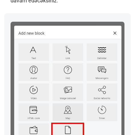
davam edəcəksiniz.