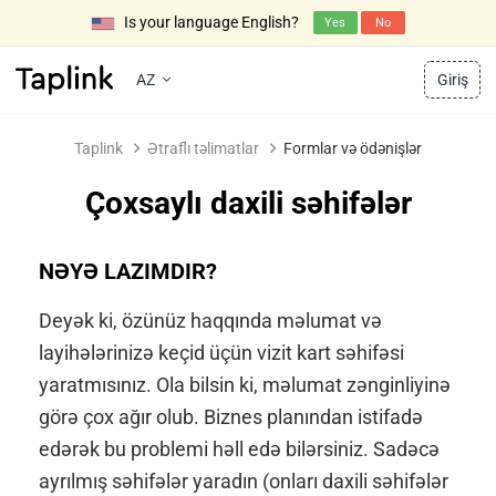
Is your language English?
Yes
No
AZ
Giriş
Taplink
Ətraflı təlimatlar
Formlar və ödənişlər
Çoxsaylı daxili səhifələr
NƏYƏ LAZIMDIR?
Deyək ki, özünüz haqqında məlumat və
layihələrinizə keçid üçün vizit kart səhifəsi
yaratmısınız. Ola bilsin ki, məlumat zənginliyinə
görə çox ağır olub. Biznes planından istifadə
edərək bu problemi həll edə bilərsiniz. Sadəcə
ayrılmış səhifələr yaradın (onları daxili səhifələr