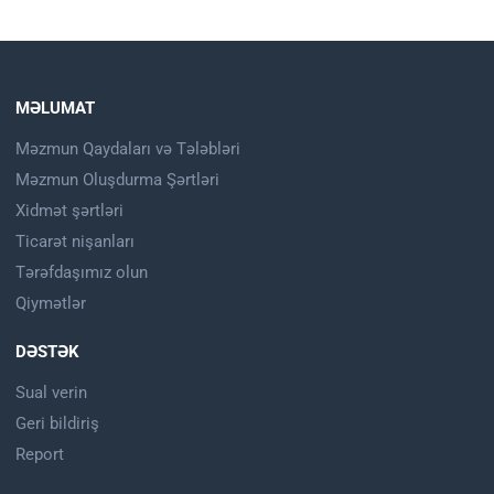
MƏLUMAT
Məzmun Qaydaları və Tələbləri
Məzmun Oluşdurma Şərtləri
Xidmət şərtləri
Ticarət nişanları
Tərəfdaşımız olun
Qiymətlər
DƏSTƏK
Sual verin
Geri bildiriş
Report