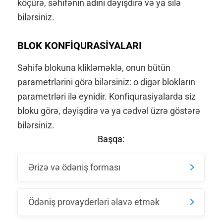
köçürə, səhifənin adını dəyişdirə və ya silə
bilərsiniz.
BLOK KONFİQURASİYALARI
Səhifə blokuna klikləməklə, onun bütün
parametrlərini görə bilərsiniz: o digər blokların
parametrləri ilə eynidir. Konfiqurasiyalarda siz
bloku görə, dəyişdirə və ya cədvəl üzrə göstərə
bilərsiniz.
Başqa:
Ərizə və ödəniş forması
Ödəniş provayderləri əlavə etmək