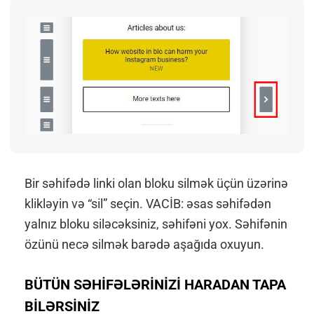
Bir səhifədə linki olan bloku silmək üçün üzərinə
klikləyin və “sil” seçin. VACİB: əsas səhifədən
yalnız bloku siləcəksiniz, səhifəni yox. Səhifənin
özünü necə silmək barədə aşağıda oxuyun.
BÜTÜN SƏHİFƏLƏRİNİZİ HARADAN TAPA
BİLƏRSİNİZ