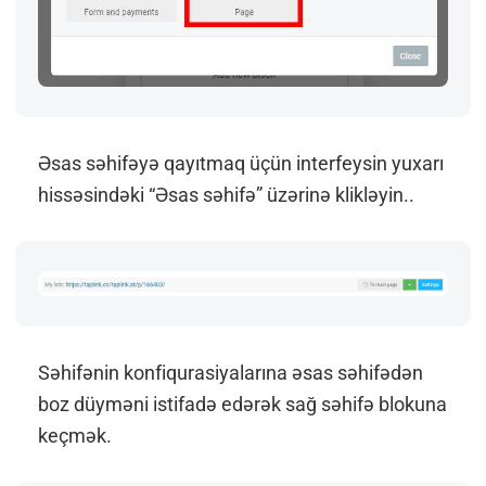
Əsas səhifəyə qayıtmaq üçün interfeysin yuxarı
hissəsindəki “Əsas səhifə” üzərinə klikləyin..
Səhifənin konfiqurasiyalarına əsas səhifədən
boz düyməni istifadə edərək sağ səhifə blokuna
keçmək.