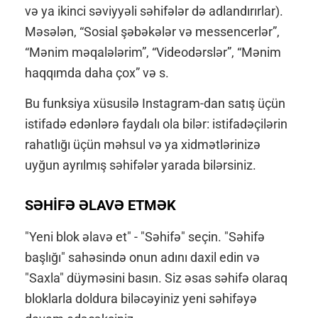
və ya ikinci səviyyəli səhifələr də adlandırırlar).
Məsələn, “Sosial şəbəkələr və messencerlər”,
“Mənim məqalələrim”, “Videodərslər”, “Mənim
haqqımda daha çox” və s.
Bu funksiya xüsusilə Instagram-dan satış üçün
istifadə edənlərə faydalı ola bilər: istifadəçilərin
rahatlığı üçün məhsul və ya xidmətlərinizə
uyğun ayrılmış səhifələr yarada bilərsiniz.
SƏHİFƏ ƏLAVƏ ETMƏK
"Yeni blok əlavə et" - "Səhifə" seçin. "Səhifə
başlığı" sahəsində onun adını daxil edin və
"Saxla" düyməsini basın. Siz əsas səhifə olaraq
bloklarla doldura biləcəyiniz yeni səhifəyə