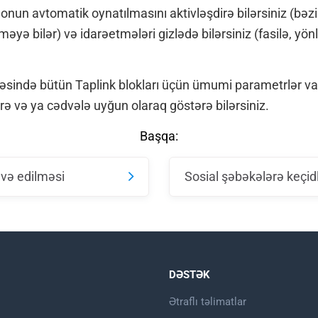
onun avtomatik oynatılmasını aktivləşdirə bilərsiniz (bəz
əyə bilər) və idarəetmələri gizlədə bilərsiniz (fasilə, yön
əsində bütün Taplink blokları üçün ümumi parametrlər va
ə və ya cədvələ uyğun olaraq göstərə bilərsiniz.
Başqa:
və edilməsi
Sosial şəbəkələrə keçid
DƏSTƏK
Ətraflı təlimatlar