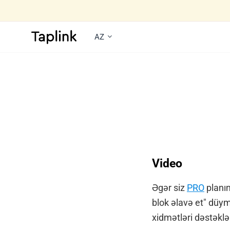
AZ
Video
Əgər siz
PRO
planın
blok əlavə et" düym
xidmətləri dəstəklə