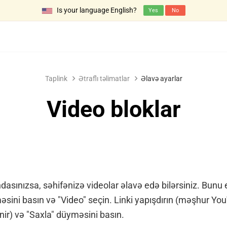
Is your language English?
Yes
No
Taplink
Ətraflı təlimatlar
Əlavə ayarlar
Video bloklar
dasınızsa, səhifənizə videolar əlavə edə bilərsiniz. Bunu
əsini basın və "Video" seçin. Linki yapışdırın (məşhur Y
nir) və "Saxla" düyməsini basın.