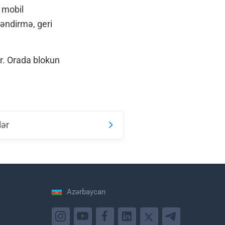
i mobil
ləndirmə, geri
r. Orada blokun
lər
Azərbaycan