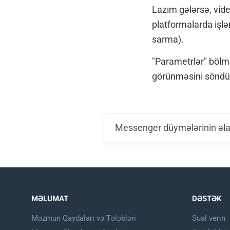
Lazım gələrsə, vide
platformalarda işləm
sarma).
"Parametrlər" bölm
görünməsini söndür
Messenger düymələrinin əla
MƏLUMAT
DƏSTƏK
Məzmun Qaydaları və Tələbləri
Sual verin