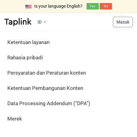
Is your language English?
Yes
No
ID
Masuk
Ketentuan layanan
Rahasia pribadi
Persyaratan dan Peraturan konten
Ketentuan Pembangunan Konten
Data Processing Addendum (“DPA”)
Merek