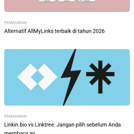
PEMASARAN
Alternatif AllMyLinks terbaik di tahun 2026
PEMASARAN
Linkin.bio vs Linktree: Jangan pilih sebelum Anda
membaca ini