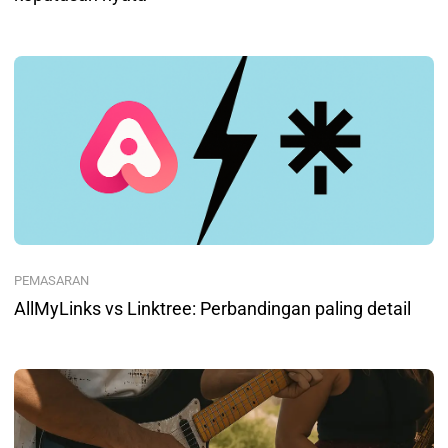
PEMASARAN
AllMyLinks vs Linktree: Perbandingan paling detail