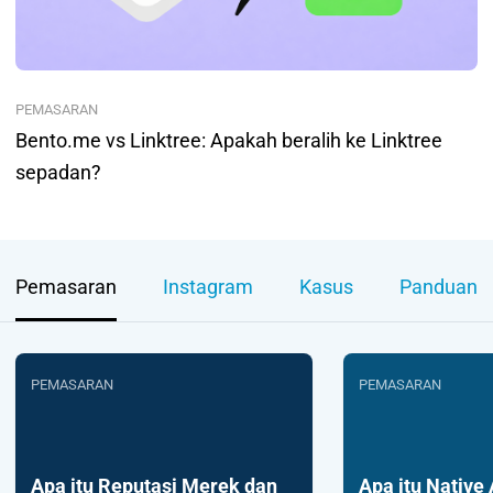
PEMASARAN
Bento.me vs Linktree: Apakah beralih ke Linktree
sepadan?
Pemasaran
Instagram
Kasus
Panduan
PEMASARAN
PEMASARAN
Apa itu Reputasi Merek dan
Apa itu Native