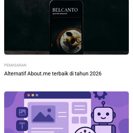
PEMASARAN
Alternatif About.me terbaik di tahun 2026