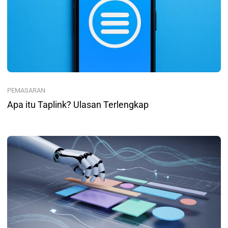
PEMASARAN
Apa itu Taplink? Ulasan Terlengkap