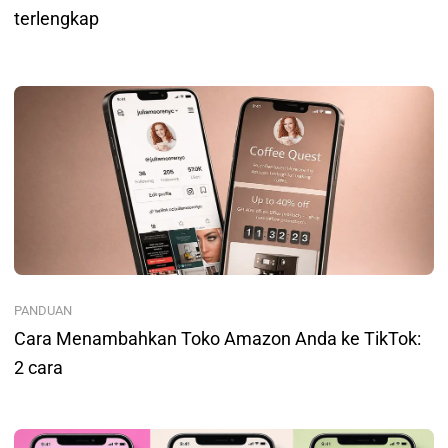
terlengkap
PANDUAN
Cara Menambahkan Toko Amazon Anda ke TikTok:
2 cara