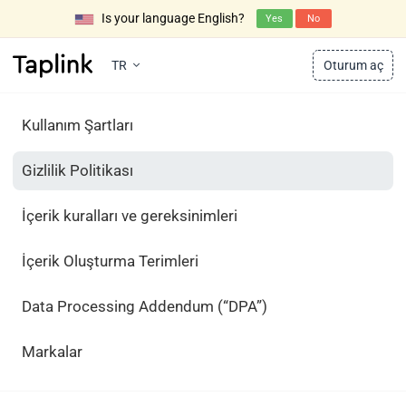
Is your language English?
Yes
No
TR
Oturum aç
Kullanım Şartları
Gizlilik Politikası
İçerik kuralları ve gereksinimleri
İçerik Oluşturma Terimleri
Data Processing Addendum (“DPA”)
Markalar