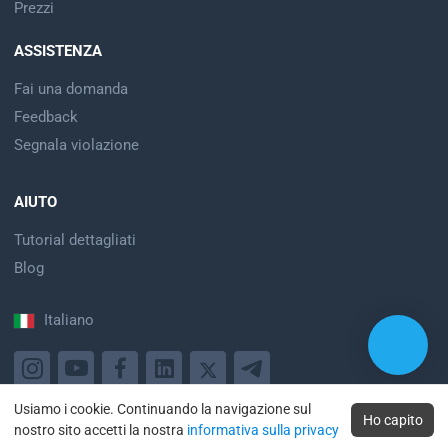
Prezzi
ASSISTENZA
Fai una domanda
Feedback
Segnala violazione
AIUTO
Tutorial dettagliati
Blog
Italiano
Usiamo i cookie. Continuando la navigazione sul
Taplink, 2017-2026
Ho capito
nostro sito accetti la nostra
informativa sulla privacy