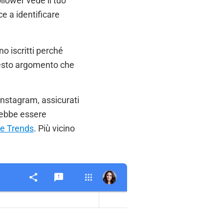
llower vede il tuo
ce a identificare
o iscritti perché
questo argomento che
Instagram, assicurati
rebbe essere
e Trends
. Più vicino